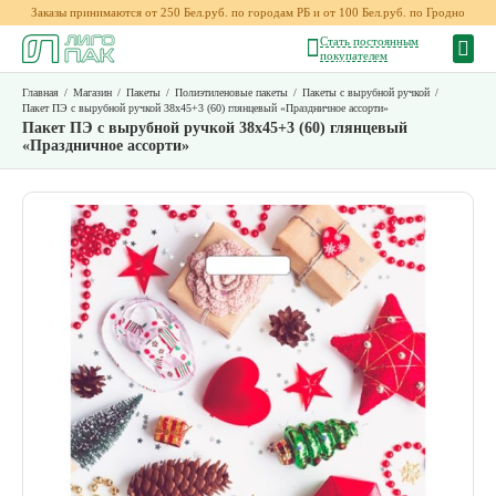
Заказы принимаются от 250 Бел.руб. по городам РБ и от 100 Бел.руб. по Гродно
Стать постоянным
покупателем
Главная
/
Магазин
/
Пакеты
/
Полиэтиленовые пакеты
/
Пакеты с вырубной ручкой
/
Пакет ПЭ с вырубной ручкой 38х45+3 (60) глянцевый «Праздничное ассорти»
Пакет ПЭ с вырубной ручкой 38х45+3 (60) глянцевый
«Праздничное ассорти»