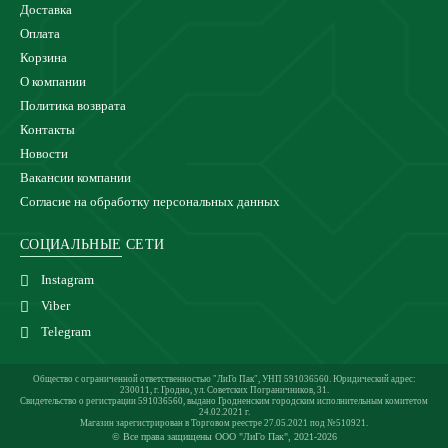
Доставка
Оплата
Корзина
О компании
Политика возврата
Контакты
Новости
Вакансии компании
Согласие на обработку персональных данных
СОЦИАЛЬНЫЕ СЕТИ
Instagram
Viber
Telegram
Общество с ограниченной ответственностью "ЛиГо Пак", УНП 591036560. Юридический адрес:
230011, г. Гродно, ул. Советских Пограничников, 31.
Свидетельство о регистрации 591036560, выдано Гродненским городским исполнительным комитетом
24.02.2021 г.
Магазин зарегистрирован в Торговом реестре 27.05.2021 под №510921.
© Все права защищены ООО "ЛиГо Пак", 2021-2026