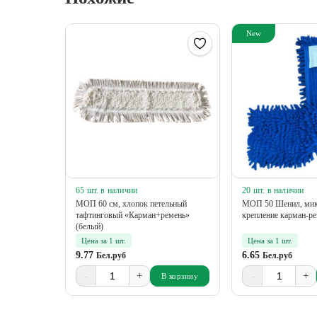
New
65 шт. в наличии
20 шт. в наличии
МОП 60 см, хлопок петельный
МОП 50 Шенил, мик
тафтинговый «Карман+ремень»
крепление карман-ре
(белый)
Цена за 1 шт.
Цена за 1 шт.
9.77
6.65
Бел.руб
Бел.руб
-
+
-
+
В корзину