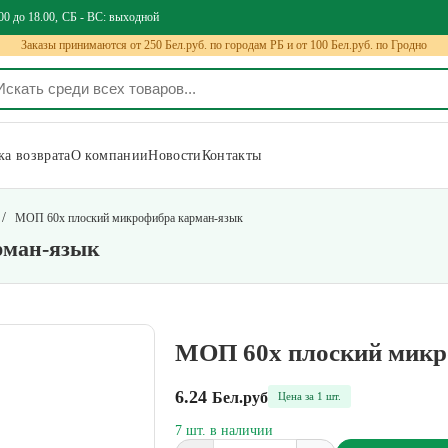
00 до 18.00
СБ - ВС: выходной
Заказы принимаются от 250 Бел.руб. по городам РБ и от 100 Бел.руб. по Гродно
а возврата
О компании
Новости
Контакты
/
МОП 60х плоский микрофибра карман-язык
рман-язык
МОП 60х плоский микр
6.24
Бел.руб
Цена за 1 шт.
7 шт. в наличии