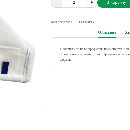
-
+
В корзину
Alternative:
Код товара:
EL000002093
Описание
Ха
Плоский моп из микрофибры применяется для 
полов, стен, ступеней, углов. Применение пло
средств.