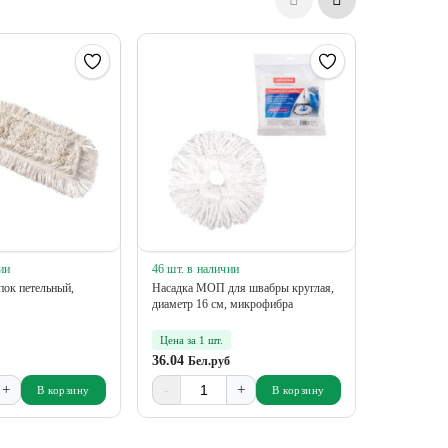
ии
46 шт. в наличии
3 шт. в нал
ок петельный,
Насадка МОП для швабры круглая,
Шубка для 
диаметр 16 см, микрофибра
см
Цена за 1 шт.
Цена за 1 
36.04
4.79
Бел.руб
Бел.р
+
-
+
-
В корзину
В корзину