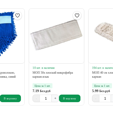
10 шт. в наличии
194 шт. в налич
роволокно,
МОП 50х плоский микрофибра
МОП 40 см хлоп
зинка, синий
карман-язык
карман
Цена за 1 шт.
Цена за 1 шт.
7.19
5.99
Бел.руб
Бел.руб
-
+
-
В корзину
В корзину