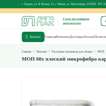
г. Гродно, ул. Я. Коласа, 11, г. Минск, ул. Матусевича, 33/2
ПН - ПТ: 9.
Стать постоянным
покупателем
Каталог
Главная
Новинки
Доставка
Оплата
Политик
/
/
/
Главная
Магазин
Расходные материалы для уборки
МОП
МОП 60х плоский микрофибра ка