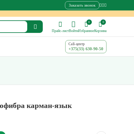
Заказать звонок
0
0
Прайс-лист
Войти
Избранное
Корзина
Call-центр
+375(33) 630-90-50
офибра карман-язык