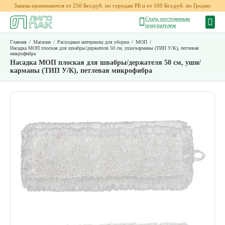
Заказы принимаются от 250 Бел.руб. по городам РБ и от 100 Бел.руб. по Гродно
Стать постоянным
покупателем
Главная
/
Магазин
/
Расходные материалы для уборки
/
МОП
/
Насадка МОП плоская для швабры/держателя 50 см, уши/карманы (ТИП У/К), петлевая
микрофибра
Насадка МОП плоская для швабры/держателя 50 см, уши/
карманы (ТИП У/К), петлевая микрофибра