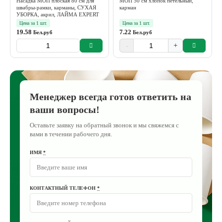
Насадка МОП плоская 80 см для
МОП 50 см хлопок петельный,
швабры-рамки, карманы, СУХАЯ
карман
УБОРКА, акрил, ЛАЙМА EXPERT
Цена за 1 шт.
Цена за 1 шт.
19.58
7.22
Бел.руб
Бел.руб
-
+
Менеджер всегда готов ответить на
ваши вопросы!
Оставьте заявку на обратный звонок и мы свяжемся с
вами в течении рабочего дня.
ИМЯ
*
КОНТАКТНЫЙ ТЕЛЕФОН
*