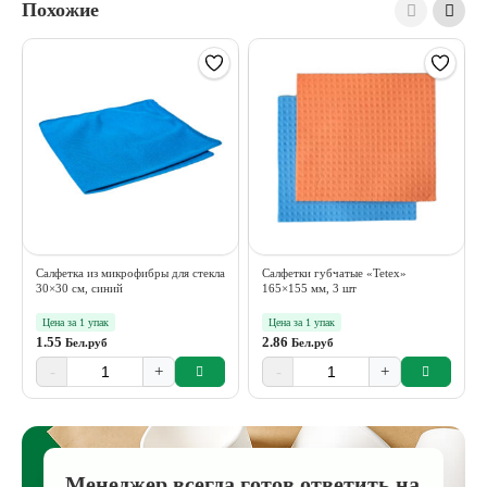
Похожие
Салфетка из микрофибры для стекла
Салфетки губчатые «Tetex»
30×30 см, синий
165×155 мм, 3 шт
Цена за 1 упак
Цена за 1 упак
1.55
2.86
Бел.руб
Бел.руб
-
+
-
+
Менеджер всегда готов ответить на