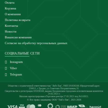
Оплата
Корзина
О компании
Политика возврата
Контакты
Новости
Вакансии компании
Согласие на обработку персональных данных
СОЦИАЛЬНЫЕ СЕТИ
Instagram
Viber
Telegram
Общество с ограниченной ответственностью "ЛиГо Пак", УНП 591036560. Юридический адрес:
230011, г. Гродно, ул. Советских Пограничников, 31.
Свидетельство о регистрации 591036560, выдано Гродненским городским исполнительным комитетом
24.02.2021 г.
Магазин зарегистрирован в Торговом реестре 27.05.2021 под №510921.
© Все права защищены ООО "ЛиГо Пак", 2021-2026