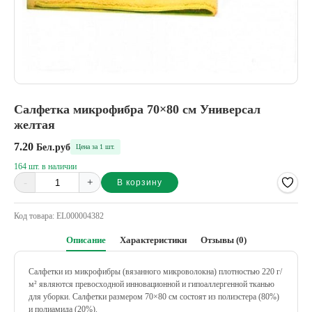
Салфетка микрофибра 70×80 см Универсал
желтая
7.20
Бел.руб
Цена за 1 шт.
164 шт. в наличии
-
+
В корзину
Alternative:
Код товара:
EL000004382
Описание
Характеристики
Отзывы (0)
Салфетки из микрофибры (вязанного микроволокна) плотностью 220 г/
м² являются превосходной инновационной и гипоаллергенной тканью
для уборки. Салфетки размером 70×80 см состоят из полиэстера (80%)
и полиамида (20%).