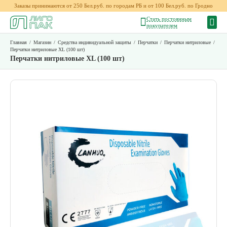
Заказы принимаются от 250 Бел.руб. по городам РБ и от 100 Бел.руб. по Гродно
Стать постоянным
покупателем
Главная
/
Магазин
/
Средства индивидуальной защиты
/
Перчатки
/
Перчатки нитриловые
/
Перчатки нитриловые XL (100 шт)
Перчатки нитриловые XL (100 шт)