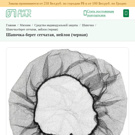
Заказы принимаются от 250 Бел.руб. по городам РБ и от 100 Бел.руб. по Гродно
Стать постоянным
покупателем
Главная
/
Магазин
/
Средства индивидуальной защиты
/
Шапочки
/
Шапочка-берет сетчатая, нейлон (черная)
Шапочка-берет сетчатая, нейлон (черная)