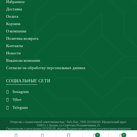
Избранное
Доставка
Оплата
Корзина
О компании
Политика возврата
Контакты
Новости
Вакансии компании
Согласие на обработку персональных данных
СОЦИАЛЬНЫЕ СЕТИ
Instagram
Viber
Telegram
Общество с ограниченной ответственностью "ЛиГо Пак", УНП 591036560. Юридический адрес:
230011, г. Гродно, ул. Советских Пограничников, 31.
Свидетельство о регистрации 591036560, выдано Гродненским городским исполнительным комитетом
24.02.2021 г.
0
0
Магазин зарегистрирован в Торговом реестре 27.05.2021 под №510921.