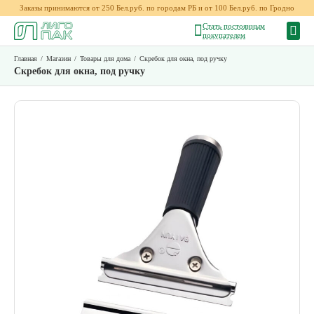
Заказы принимаются от 250 Бел.руб. по городам РБ и от 100 Бел.руб. по Гродно
Стать постоянным
покупателем
Главная
/
Магазин
/
Товары для дома
/
Скребок для окна, под ручку
Скребок для окна, под ручку