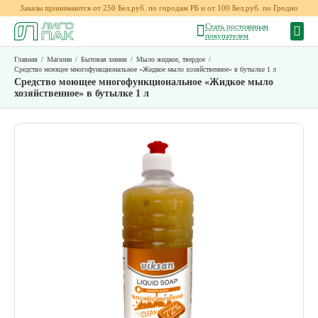
Заказы принимаются от 250 Бел.руб. по городам РБ и от 100 Бел.руб. по Гродно
Стать постоянным
покупателем
Главная
/
Магазин
/
Бытовая химия
/
Мыло жидкое, твердое
/
Средство моющее многофункциональное «Жидкое мыло хозяйственное» в бутылке 1 л
Средство моющее многофункциональное «Жидкое мыло
хозяйственное» в бутылке 1 л