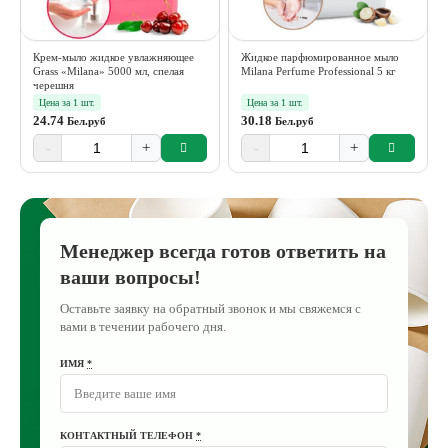
Крем-мыло жидкое увлажняющее
Жидкое парфюмированное мыло
Grass «Milana» 5000 мл, спелая
Milana Perfume Professional 5 кг
черешня
Цена за 1 шт.
Цена за 1 шт.
24.74
30.18
Бел.руб
Бел.руб
-
+
-
+
Менеджер всегда готов ответить на
ваши вопросы!
Оставьте заявку на обратный звонок и мы свяжемся с
вами в течении рабочего дня.
ИМЯ
*
КОНТАКТНЫЙ ТЕЛЕФОН
*