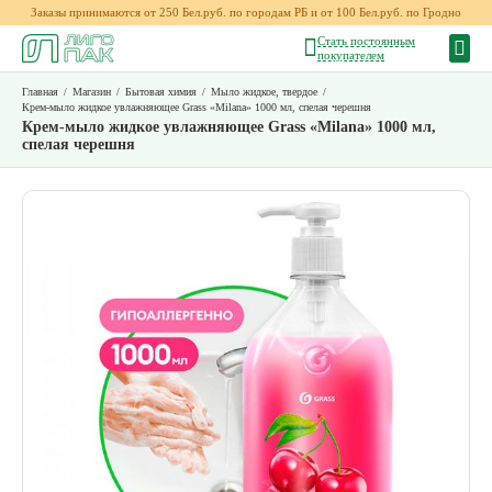
Заказы принимаются от 250 Бел.руб. по городам РБ и от 100 Бел.руб. по Гродно
Стать постоянным
покупателем
Главная
/
Магазин
/
Бытовая химия
/
Мыло жидкое, твердое
/
Крем-мыло жидкое увлажняющее Grass «Milana» 1000 мл, спелая черешня
Крем-мыло жидкое увлажняющее Grass «Milana» 1000 мл,
спелая черешня