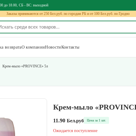
00 до 18.00
СБ - ВС: выходной
Заказы принимаются от 250 Бел.руб. по городам РБ и от 100 Бел.руб. по Гродно
а возврата
О компании
Новости
Контакты
Крем-мыло «PROVINCE» 5л
Крем-мыло «PROVINCE
11.90
Бел.руб
Цена за 1 шт.
Ожидается поступление