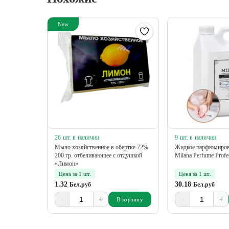
New
26 шт. в наличии
9 шт. в наличии
Мыло хозяйственное в обертке 72%
Жидкое парфюмиров
200 гр. отбеливающее с отдушкой
Milana Perfume Profes
«Лимон»
Цена за 1 шт.
Цена за 1 шт.
1.32
30.18
Бел.руб
Бел.руб
-
+
-
+
В корзину