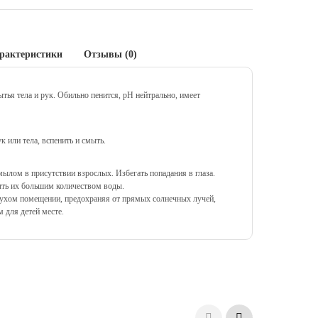
рактеристики
Отзывы (0)
тела и рук. Обильно пенится, рН нейтрально, имеет
 или тела, вспенить и смыть.
ылом в присутствии взрослых. Избегать попадания в глаза.
ыть их большим количеством воды.
 сухом помещении, предохраняя от прямых солнечных лучей,
 для детей месте.