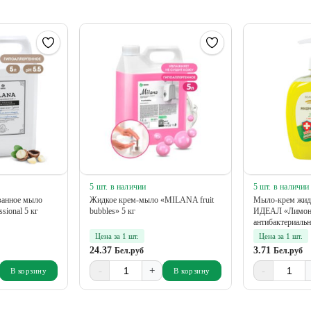
5 шт. в наличии
5 шт. в наличии
анное мыло
Жидкое крем-мыло «MILANA fruit
Мыло-крем жид
sional 5 кг
bubbles» 5 кг
ИДЕАЛ «Лимон»
антибактериаль
доза...
Цена за 1 шт.
Цена за 1 шт.
24.37
3.71
Бел.руб
Бел.руб
-
+
-
В корзину
В корзину