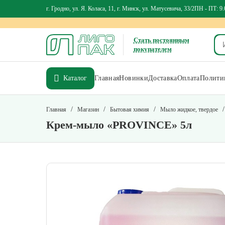
г. Гродно, ул. Я. Коласа, 11, г. Минск, ул. Матусевича, 33/2
ПН - ПТ: 9.
Стать постоянным
покупателем
Каталог
Главная
Новинки
Доставка
Оплата
Политик
/
/
/
/
Главная
Магазин
Бытовая химия
Мыло жидкое, твердое
Крем-мыло «PROVINCE» 5л