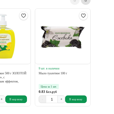
9 шт. в наличии
12 шт. в на
кое 500 г ЗОЛОТОЙ
Мыло туалетное 100 г
Мыло жидко
, с
свежесть»
ным эффектом,
Цена за 1 шт.
Цена за 1 
0.83
2.71
Бел.руб
Бел.р
+
-
+
-
В корзину
В корзину