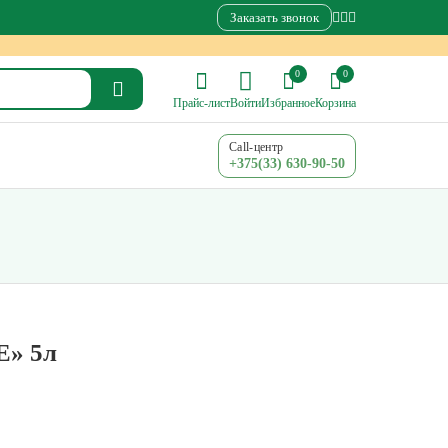
Заказать звонок
0
0
Прайс-лист
Войти
Избранное
Корзина
Call-центр
+375(33) 630-90-50
» 5л