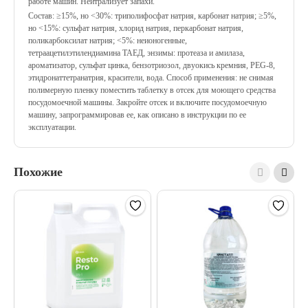
работе машин. Нейтрализует запахи.
Состав: ≥15%, но <30%: триполифосфат натрия, карбонат натрия; ≥5%,
но <15%: сульфат натрия, хлорид натрия, перкарбонат натрия,
поликарбоксилат натрия; <5%: неионогенные,
тетраацетилэтилендиамина ТАЕД, энзимы: протеаза и амилаза,
ароматизатор, сульфат цинка, бензотриозол, двуокись кремния, PEG-8,
этидронаттетранатрия, красители, вода. Способ применения: не снимая
полимерную пленку поместить таблетку в отсек для моющего средства
посудомоечной машины. Закройте отсек и включите посудомоечную
машину, запрограммировав ее, как описано в инструкции по ее
эксплуатации.
Похожие