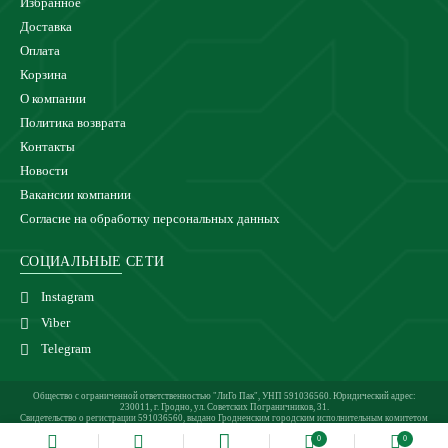
Избранное
Доставка
Оплата
Корзина
О компании
Политика возврата
Контакты
Новости
Вакансии компании
Согласие на обработку персональных данных
СОЦИАЛЬНЫЕ СЕТИ
Instagram
Viber
Telegram
Общество с ограниченной ответственностью "ЛиГо Пак", УНП 591036560. Юридический адрес:
230011, г. Гродно, ул. Советских Пограничников, 31.
Свидетельство о регистрации 591036560, выдано Гродненским городским исполнительным комитетом
24.02.2021 г.
0
0
Магазин зарегистрирован в Торговом реестре 27.05.2021 под №510921.