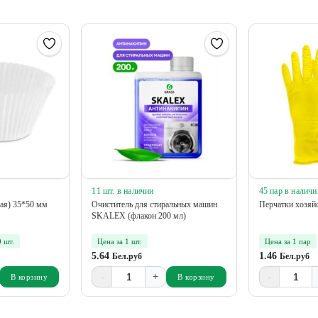
11 шт. в наличии
45 пар в наличи
лая) 35*50 мм
Очиститель для стиральных машин
Перчатки хозяй
SKALEX (флакон 200 мл)
0 шт.
Цена за 1 шт.
Цена за 1 пар
5.64
1.46
Бел.руб
Бел.руб
-
+
-
В корзину
В корзину