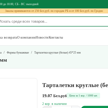
00 до 18.00
СБ - ВС: выходной
Заказы принимаются от 250 Бел.руб. по городам РБ и от 100 Бел.руб. по Гродно
а возврата
О компании
Новости
Контакты
/
/
ка
Формы бумажные
Тарталетки круглые (белые) 45*25 мм
 мм
Тарталетки круглые (б
19.07
Бел.руб
Цена за 1 кор. / 1000 шт.
2 кор. в наличии