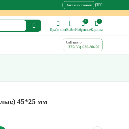
Заказать звонок
0
0
Прайс-лист
Войти
Избранное
Корзина
Call-центр
+375(33) 630-90-50
елые) 45*25 мм