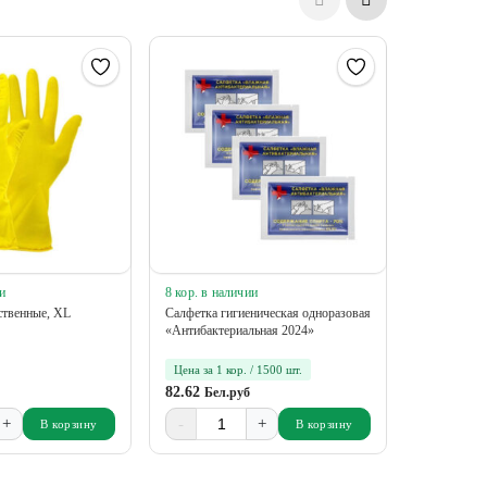
и
8 кор. в наличии
111 рул. в 
ственные, ХL
Салфетка гигиеническая одноразовая
Этикетка с
«Антибактериальная 2024»
ненапечата
58*30/40-70
Цена за 1 кор. / 1500 шт.
Цена за 1 
82.62
3.90
Бел.руб
Бел.р
+
-
+
-
В корзину
В корзину