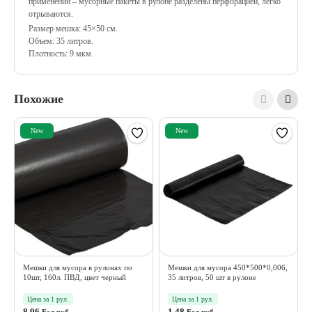
применении – мусорные пакеты в рулоне разделены перфорацией, легко
отрываются.
Размер мешка: 45×50 см.
Объем: 35 литров.
Плотность: 9 мкм.
Похожие
New
New
Мешки для мусора в рулонах по
Мешки для мусора 450*500*0,006,
10шт, 160л. ПВД, цвет черный
35 литров, 50 шт в рулоне
Цена за 1 рул.
Цена за 1 рул.
8.96
1.48