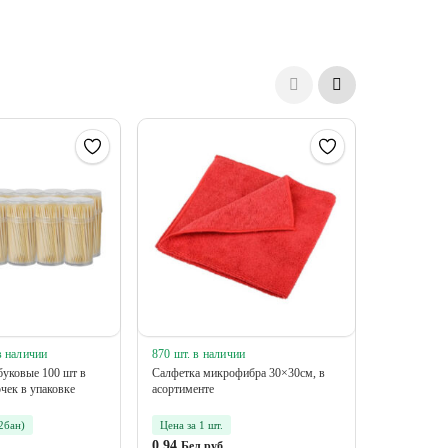
в наличии
870 шт. в наличии
23 упак в 
буковые 100 шт в
Салфетка микрофибра 30×30см, в
Упаковка F
очек в упаковке
асортименте
Window Whi
2бан)
Цена за 1 шт.
Цена за 1 у
0.94
36.72
Бел.руб
Бел.