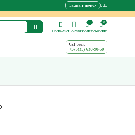
Заказать звонок
0
0
Прайс-лист
Войти
Избранное
Корзина
Call-центр
+375(33) 630-90-50
р