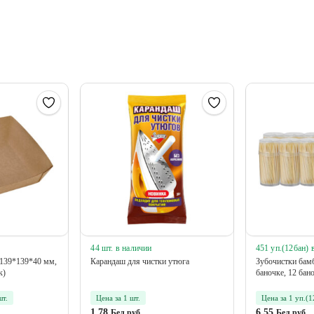
44 шт. в наличии
451 уп.(12бан) 
 139*139*40 мм,
Карандаш для чистки утюга
Зубочистки бам
к)
баночке, 12 бан
шт.
Цена за 1 шт.
Цена за 1 уп.(1
1.78
6.55
Бел.руб
Бел.руб