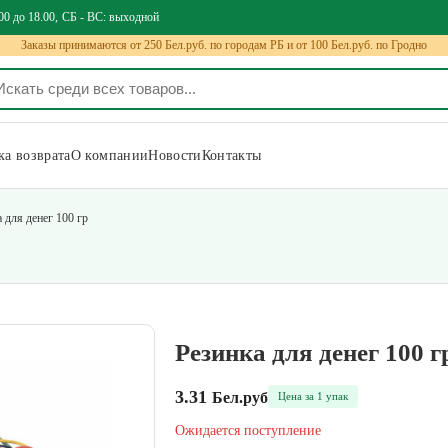
00 до 18.00
СБ - ВС: выходной
Заказы принимаются от 250 Бел.руб. по городам РБ и от 100 Бел.руб. по Гродно
а возврата
О компании
Новости
Контакты
 для денег 100 гр
Резинка для денег 100 г
3.31
Бел.руб
Цена за 1 упак
Ожидается поступление