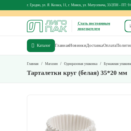
г. Гродно, ул. Я. Коласа, 11, г. Минск, ул. Матусевича, 33/2
ПН - ПТ: 9.
Стать постоянным
покупателем
Каталог
Главная
Новинки
Доставка
Оплата
Политик
/
/
/
Главная
Магазин
Одноразовая упаковка
Бумажная упаков
Тарталетки круг (белая) 35*20 мм