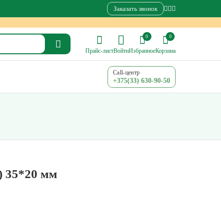
Заказать звонок
0
0
Прайс-лист
Войти
Избранное
Корзина
Call-центр
+375(33) 630-90-50
) 35*20 мм