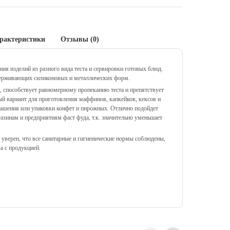
рактеристики
Отзывы (0)
я изделий из разного вида теста и сервировки готовых блюд.
ерживающих силиконовых и металлических форм.
 способствует равномерному пропеканию теста и препятствует
 вариант для приготовления маффинов, капкейков, кексов и
рашения или упаковки конфет и пирожных. Отлично подойдет
азинам и предприятиям фаст фуда, т.к. значительно уменьшает
уверен, что все санитарные и гигиенические нормы соблюдены,
ла с продукцией.