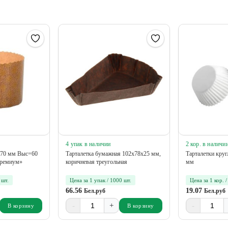
4 упак в наличии
2 кор. в наличи
70 мм Выс=60
Тарталетка бумажная 102х78х25 мм,
Тарталетки круг
Премиум»
коричневая треугольная
мм
 шт.
Цена за 1 упак / 1000 шт.
Цена за 1 кор. 
66.56
19.07
Бел.руб
Бел.руб
-
+
-
В корзину
В корзину