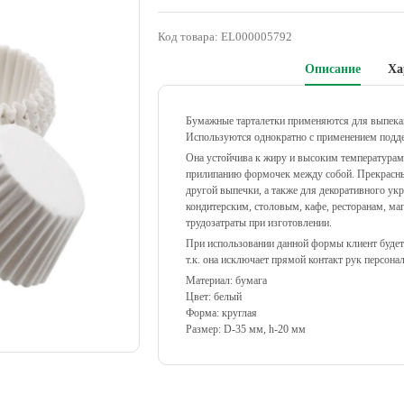
Код товара:
EL000005792
Описание
Ха
Бумажные тарталетки применяются для выпекани
Используются однократно с применением подд
Она устойчива к жиру и высоким температурам,
прилипанию формочек между собой. Прекрасный
другой выпечки, а также для декоративного ук
кондитерским, столовым, кафе, ресторанам, маг
трудозатраты при изготовлении.
При использовании данной формы клиент будет 
т.к. она исключает прямой контакт рук персона
Материал: бумага
Цвет: белый
Форма: круглая
Размер: D-35 мм, h-20 мм