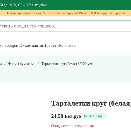
00 до 18.00
СБ - ВС: выходной
Заказы принимаются от 250 Бел.руб. по городам РБ и от 100 Бел.руб. по Гродно
а возврата
О компании
Новости
Контакты
/
/
ка
Формы бумажные
Тарталетки круг (белая) 35*20 мм
Тарталетки круг (белая
24.58
Бел.руб
Цена за 1 кор.
Ожидается поступление