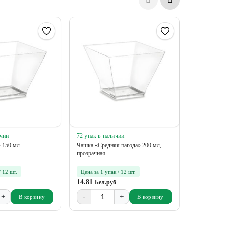
New
ичии
72 упак в наличии
79 упак в 
 150 мл
Чашка «Средняя пагода» 200 мл,
Миска «Сап
прозрачная
/ 12 шт.
Цена за 1 упак / 12 шт.
Цена за 1 у
14.81
18.11
Бел.руб
Бел.
+
-
+
-
В корзину
В корзину