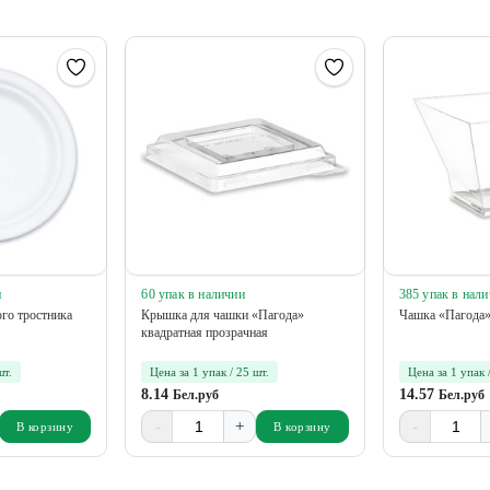
и
60 упак в наличии
385 упак в нал
го тростника
Крышка для чашки «Пагода»
Чашка «Пагода»
квадратная прозрачная
шт.
Цена за 1 упак / 25 шт.
Цена за 1 упак 
8.14
14.57
Бел.руб
Бел.руб
-
+
-
В корзину
В корзину