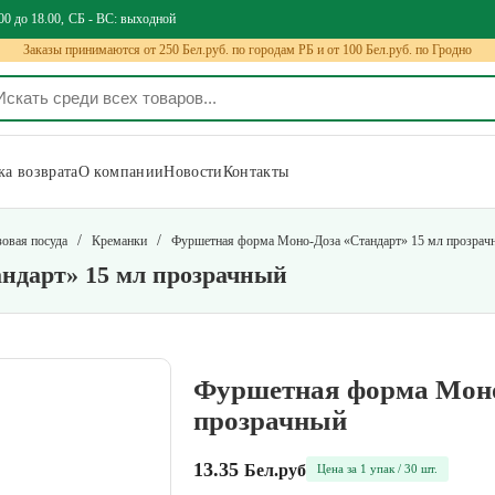
00 до 18.00
СБ - ВС: выходной
Заказы принимаются от 250 Бел.руб. по городам РБ и от 100 Бел.руб. по Гродно
а возврата
О компании
Новости
Контакты
/
/
зовая посуда
Креманки
Фуршетная форма Моно-Доза «Стандарт» 15 мл прозрач
ндарт» 15 мл прозрачный
Фуршетная форма Моно
прозрачный
13.35
Бел.руб
Цена за 1 упак / 30 шт.