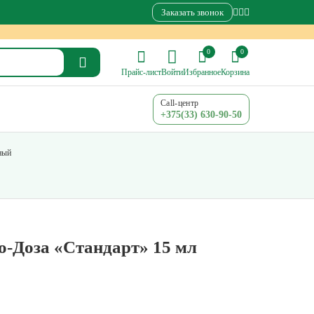
Заказать звонок
0
0
Прайс-лист
Войти
Избранное
Корзина
Call-центр
+375(33) 630-90-50
ный
-Доза «Стандарт» 15 мл