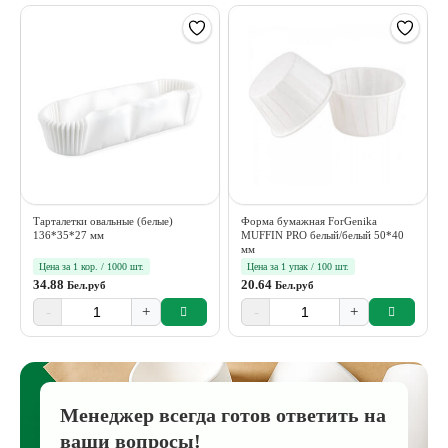
Тарталетки овальные (белые)
Форма бумажная ForGenika
136*35*27 мм
MUFFIN PRO белый/белый 50*40
мм
Цена за 1 кор. / 1000 шт.
Цена за 1 упак / 100 шт.
34.88
20.64
Бел.руб
Бел.руб
-
+
-
+
Менеджер всегда готов ответить на
ваши вопросы!