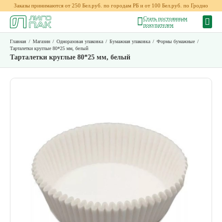
Заказы принимаются от 250 Бел.руб. по городам РБ и от 100 Бел.руб. по Гродно
Стать постоянным
покупателем
Главная
/
Магазин
/
Одноразовая упаковка
/
Бумажная упаковка
/
Формы бумажные
/
Тарталетки круглые 80*25 мм, белый
Тарталетки круглые 80*25 мм, белый