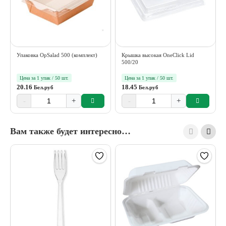
Упаковка OpSalad 500 (комплект)
Крышка высокая OneClick Lid
500/20
Цена за 1 упак / 50 шт.
Цена за 1 упак / 50 шт.
20.16
18.45
Бел.руб
Бел.руб
-
+
-
+
Вам также будет интересно…