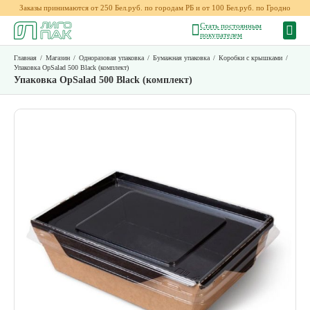
Заказы принимаются от 250 Бел.руб. по городам РБ и от 100 Бел.руб. по Гродно
Стать постоянным
покупателем
Главная
/
Магазин
/
Одноразовая упаковка
/
Бумажная упаковка
/
Коробки с крышками
/
Упаковка OpSalad 500 Black (комплект)
Упаковка OpSalad 500 Black (комплект)