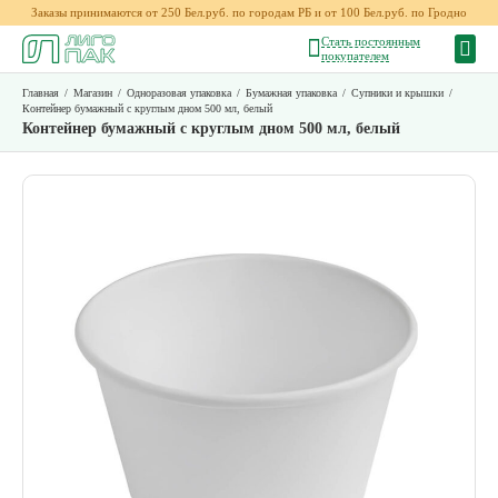
Заказы принимаются от 250 Бел.руб. по городам РБ и от 100 Бел.руб. по Гродно
Стать постоянным
покупателем
Главная
/
Магазин
/
Одноразовая упаковка
/
Бумажная упаковка
/
Супники и крышки
/
Контейнер бумажный с круглым дном 500 мл, белый
Контейнер бумажный с круглым дном 500 мл, белый