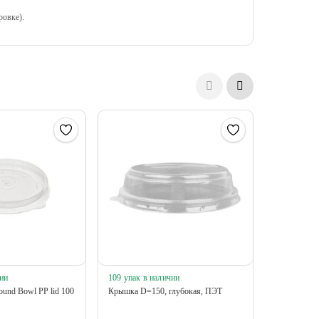
ровке).
ии
109 упак в наличии
1048 упак 
nd Bowl PP lid 100
Крышка D=150, глубокая, ПЭТ
Креманка дл
без крышки