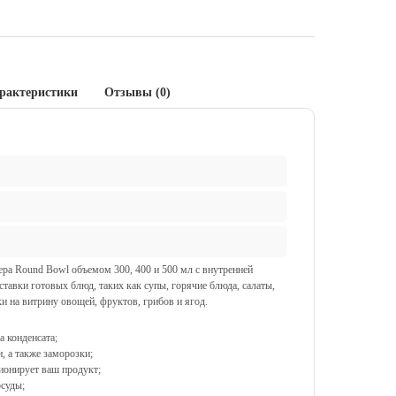
рактеристики
Отзывы (0)
ра Round Bowl объемом 300, 400 и 500 мл с внутренней
тавки готовых блюд, таких как супы, горячие блюда, салаты,
и на витрину овощей, фруктов, грибов и ягод.
а конденсата;
, а также заморозки;
ционирует ваш продукт;
осуды;