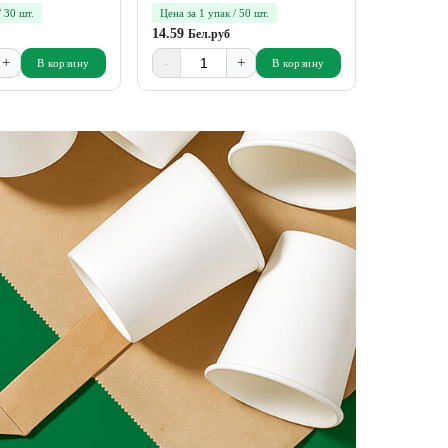
/ 30 шт.
Цена за 1 упак / 50 шт.
Цена за 1 у
14.59
8.00
Бел.руб
Бел.р
+
-
+
-
В корзину
В корзину