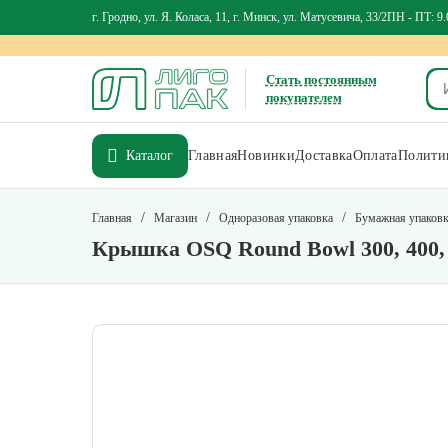
г. Гродно, ул. Я. Коласа, 11, г. Минск, ул. Матусевича, 33/2
ПН - ПТ: 9.
Стать постоянным
покупателем
Каталог
Главная
Новинки
Доставка
Оплата
Политик
/
/
/
Главная
Магазин
Одноразовая упаковка
Бумажная упаков
Крышка OSQ Round Bowl 300, 400,