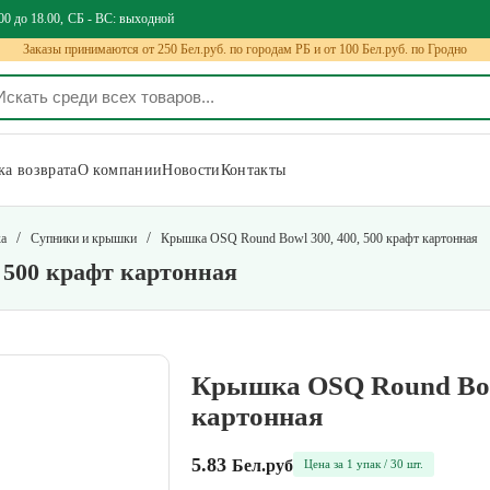
00 до 18.00
СБ - ВС: выходной
Заказы принимаются от 250 Бел.руб. по городам РБ и от 100 Бел.руб. по Гродно
а возврата
О компании
Новости
Контакты
/
/
ка
Супники и крышки
Крышка OSQ Round Bowl 300, 400, 500 крафт картонная
 500 крафт картонная
Крышка OSQ Round Bowl
картонная
5.83
Бел.руб
Цена за 1 упак / 30 шт.