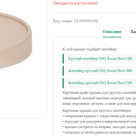
Ожидается поступление
Код товара:
EL000006598
Описание
Ха
К этой крышке подойдёт контейнер:
Круглый контейнер OSQ Round Bowl 300
Контейнер круглый OSQ Round Bowl 400
Контейнер круглый OSQ Round Bowl 500
Картонная крафт крышка для круглого контейне
ламинацией, который идеально подходит для дос
каши, мороженое, десерты, а также для выкладк
Картонная крышка для круглого контейнера:
• специальная крышка с отверстиями для выход
• подходит для разогрева в микроволновой печи
• красиво смотрится на витрине, выгодно пози
• избавляет от необходимости использования п