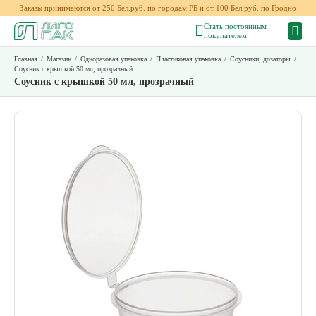
Заказы принимаются от 250 Бел.руб. по городам РБ и от 100 Бел.руб. по Гродно
Стать постоянным
покупателем
Главная
/
Магазин
/
Одноразовая упаковка
/
Пластиковая упаковка
/
Соусники, дозаторы
/
Соусник c крышкой 50 мл, прозрачный
Соусник c крышкой 50 мл, прозрачный