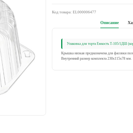
Код товара:
EL000006477
Описание
Ха
Упаковка для торта Емкость Т-105/1ДШ (ко
Крышка низкая предназначена для фасовки поло
Внутренний размер комплекта 230х115х78 мм.