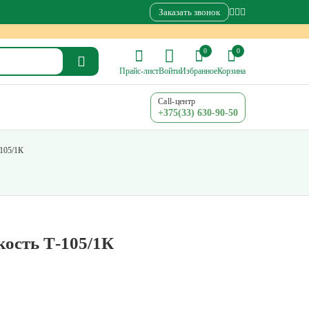
Заказать звонок
0
0
Прайс-лист
Войти
Избранное
Корзина
Call-центр
+375(33) 630-90-50
-105/1К
кость Т-105/1К