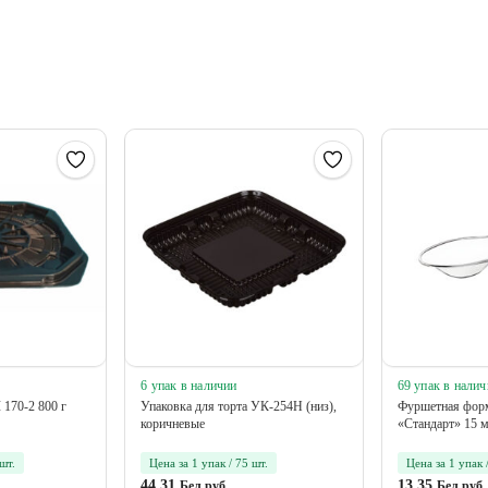
6 упак в наличии
69 упак в налич
170-2 800 г
Упаковка для торта УК-254Н (низ),
Фуршетная фор
коричневые
«Стандарт» 15 
 шт.
Цена за 1 упак / 75 шт.
Цена за 1 упак 
44.31
13.35
Бел.руб
Бел.руб