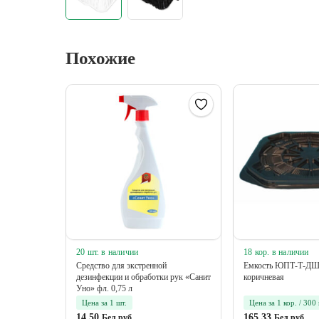
Похожие
20 шт. в наличии
18 кор. в наличии
Средство для экстренной
Емкость ЮПТ-Т-ДШ 
дезинфекции и обработки рук «Санит
коричневая
Уно» фл. 0,75 л
Цена за 1 шт.
Цена за 1 кор. / 300
14.50
165.33
Бел.руб
Бел.руб