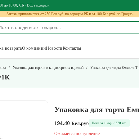
00 до 18.00
СБ - ВС: выходной
Заказы принимаются от 250 Бел.руб. по городам РБ и от 100 Бел.руб. по Гродно
а возврата
О компании
Новости
Контакты
/
/
овка
Упаковка для тортов и кондитерских изделий
Упаковка для торта Емкость Т
/1К
Упаковка для торта Ем
194.40
Бел.руб
Цена за 1 кор. / 270 шт.
Ожидается поступление