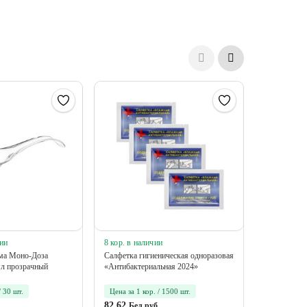
ии
8 кор. в наличии
2 упак в на
ма Моно-Доза
Салфетка гигиеническая одноразовая
Упаковка дл
мл прозрачный
«Антибактериальная 2024»
УК-47Р, пр
/ 30 шт.
Цена за 1 кор. / 1500 шт.
Цена за 1 у
82.62
122.06
Бел.руб
Бел