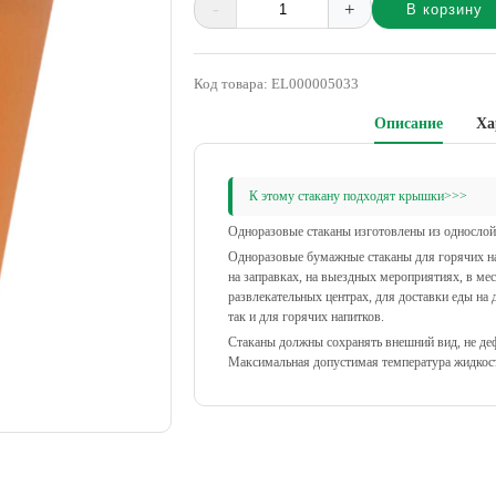
-
+
В корзину
Alternative:
Код товара:
EL000005033
Описание
Ха
К этому стакану подходят крышки>>>
Одноразовые стаканы изготовлены из однослой
Одноразовые бумажные стаканы для горячих на
на заправках, на выездных мероприятиях, в мес
развлекательных центрах, для доставки еды на
так и для горячих напитков.
Стаканы должны сохранять внешний вид, не де
Максимальная допустимая температура жидкос