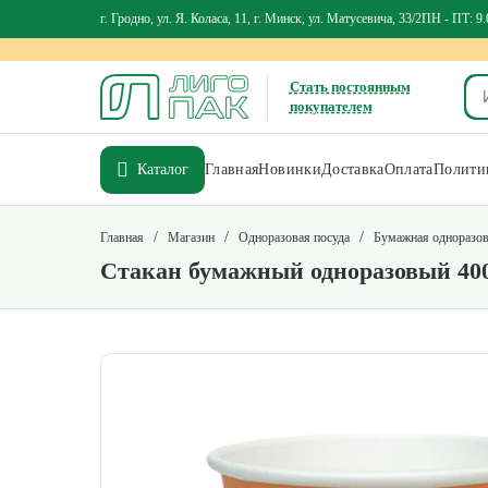
г. Гродно, ул. Я. Коласа, 11, г. Минск, ул. Матусевича, 33/2
ПН - ПТ: 9.
Стать постоянным
покупателем
Каталог
Главная
Новинки
Доставка
Оплата
Политик
/
/
/
Главная
Магазин
Одноразовая посуда
Бумажная одноразов
Стакан бумажный одноразовый 40