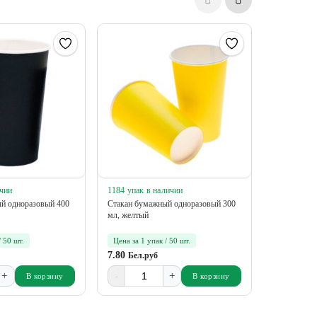
ичии
1184 упак в наличии
68 упак в 
й одноразовый 400
Стакан бумажный одноразовый 300
Стакан бум
мл, желтый
250/290 мл
/ 50 шт.
Цена за 1 упак / 50 шт.
Цена за 1 у
7.80
5.62
Бел.руб
Бел.р
+
-
+
-
В корзину
В корзину