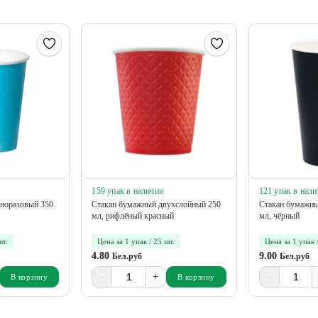
159 упак в наличии
121 упак в нал
норазовый 350
Стакан бумажный двухслойный 250
Стакан бумажны
мл, рифлёный красный
мл, чёрный
шт.
Цена за 1 упак / 25 шт.
Цена за 1 упак 
4.80
9.00
Бел.руб
Бел.руб
-
+
-
В корзину
В корзину