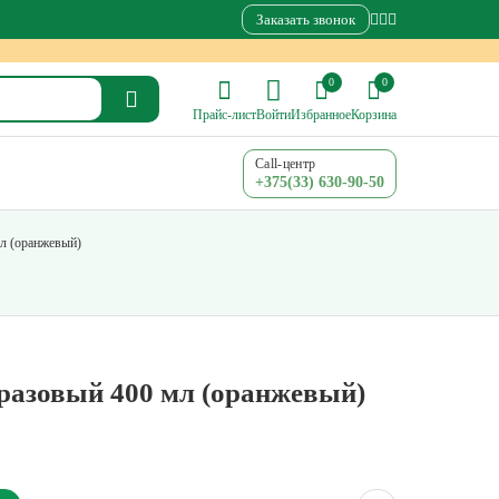
Заказать звонок
0
0
Прайс-лист
Войти
Избранное
Корзина
Call-центр
+375(33) 630-90-50
л (оранжевый)
разовый 400 мл (оранжевый)