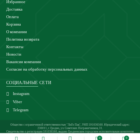
Избранное
Доставка
Оплата
Корзина
О компании
Политика возврата
Контакты
Новости
Вакансии компании
Согласие на обработку персональных данных
СОЦИАЛЬНЫЕ СЕТИ
Instagram
Viber
Telegram
Общество с ограниченной ответственностью "ЛиГо Пак", УНП 591036560. Юридический адрес:
230011, г. Гродно, ул. Советских Пограничников, 31.
Свидетельство о регистрации 591036560, выдано Гродненским городским исполнительным комитетом
24.02.2021 г.
0
0
Магазин зарегистрирован в Торговом реестре 27.05.2021 под №510921.