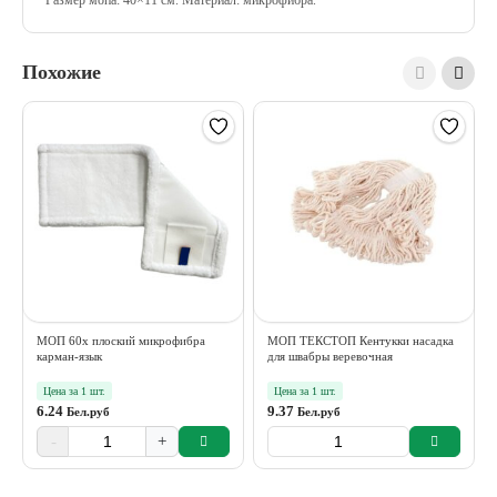
Размер мопа: 40×11 см.
Материал: микрофибра.
Похожие
МОП 60х плоский микрофибра
МОП ТЕКСТОП Кентукки насадка
карман-язык
для швабры веревочная
Цена за 1 шт.
Цена за 1 шт.
6.24
9.37
Бел.руб
Бел.руб
-
+