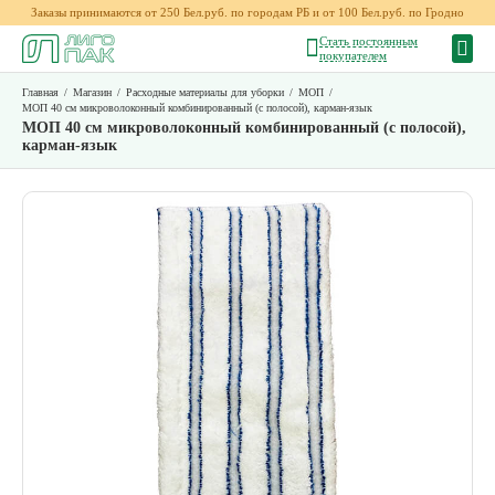
Заказы принимаются от 250 Бел.руб. по городам РБ и от 100 Бел.руб. по Гродно
Стать постоянным
покупателем
Главная
/
Магазин
/
Расходные материалы для уборки
/
МОП
/
МОП 40 см микроволоконный комбинированный (с полосой), карман-язык
МОП 40 см микроволоконный комбинированный (с полосой),
карман-язык