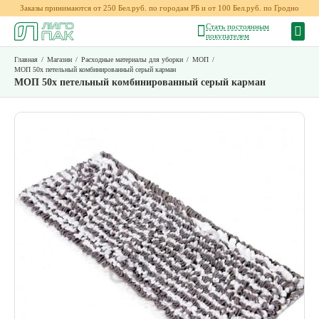
Заказы принимаются от 250 Бел.руб. по городам РБ и от 100 Бел.руб. по Гродно
Стать постоянным
покупателем
Главная
/
Магазин
/
Расходные материалы для уборки
/
МОП
/
МОП 50х петельный комбинированный серый карман
МОП 50х петельный комбинированный серый карман