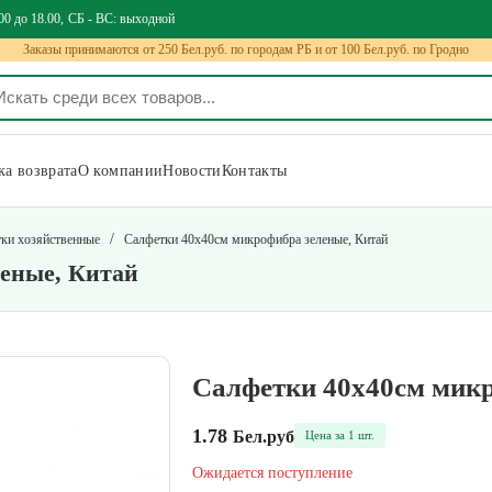
00 до 18.00
СБ - ВС: выходной
Заказы принимаются от 250 Бел.руб. по городам РБ и от 100 Бел.руб. по Гродно
а возврата
О компании
Новости
Контакты
/
ки хозяйственные
Салфетки 40х40см микрофибра зеленые, Китай
еные, Китай
Салфетки 40х40см микр
1.78
Бел.руб
Цена за 1 шт.
Ожидается поступление