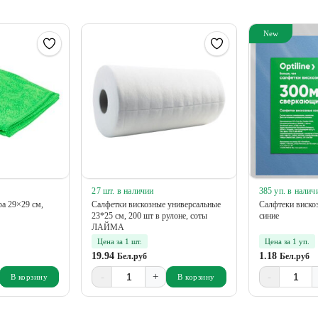
New
27 шт. в наличии
385 уп. в налич
а 29×29 см,
Салфетки вискозные универсальные
Салфтеки вискоз
23*25 см, 200 шт в рулоне, соты
синие
ЛАЙМА
Цена за 1 шт.
Цена за 1 уп.
19.94
1.18
Бел.руб
Бел.руб
-
+
-
В корзину
В корзину