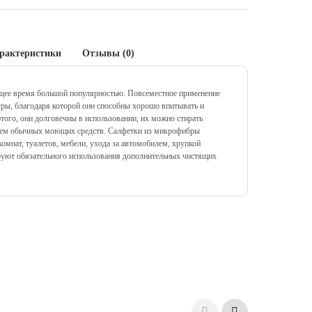
рактеристики
Отзывы (0)
щее время большой популярностью. Повсеместное применение
уры, благодаря которой они способны хорошо впитывать и
этого, они долговечны в использовании, их можно стирать
ием обычных моющих средств.
Салфетки из микрофибры
омнат, туалетов, мебели, ухода за автомобилем, хрупкой
ребуют обязательного использования дополнительных чистящих