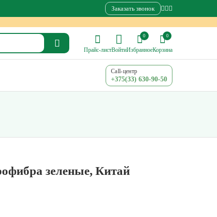
Заказать звонок
0
0
Прайс-лист
Войти
Избранное
Корзина
Call-центр
+375(33) 630-90-50
офибра зеленые, Китай