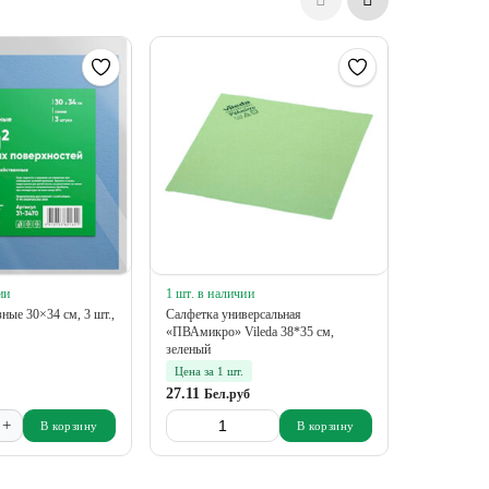
ии
1 шт. в наличии
20 упак в 
ные 30×34 см, 3 шт.,
Салфетка универсальная
Салфетка и
«ПВАмикро» Vileda 38*35 см,
30×30 см, с
зеленый
Цена за 1 шт.
Цена за 1 
27.11
1.55
Бел.руб
Бел.р
+
-
В корзину
В корзину