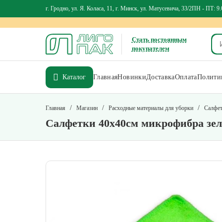
г. Гродно, ул. Я. Коласа, 11, г. Минск, ул. Матусевича, 33/2
ПН - ПТ: 9.
Стать постоянным
покупателем
Каталог
Главная
Новинки
Доставка
Оплата
Политик
/
/
/
Главная
Магазин
Расходные материалы для уборки
Салфет
Салфетки 40х40см микрофибра зел