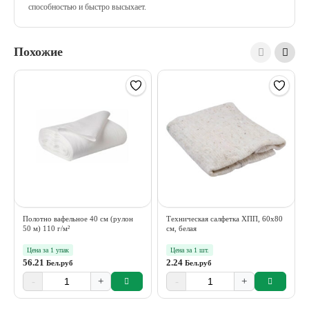
способностью и быстро высыхает.
Похожие
Полотно вафельное 40 см (рулон
Техническая салфетка ХПП, 60х80
50 м) 110 г/м²
см, белая
Цена за 1 упак
Цена за 1 шт.
56.21
2.24
Бел.руб
Бел.руб
-
+
-
+