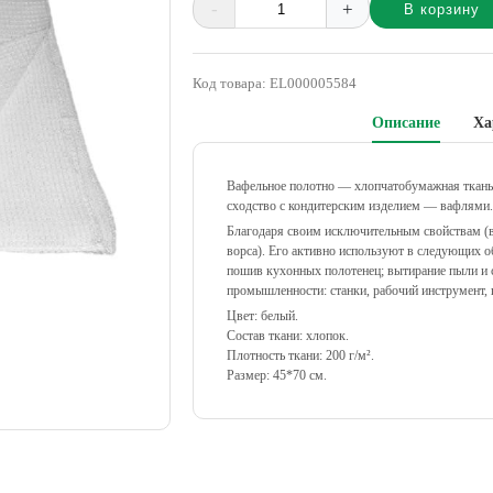
-
+
В корзину
Alternative:
Код товара:
EL000005584
Описание
Ха
Вафельное полотно — хлопчатобумажная ткань
сходство с кондитерским изделием — вафлями.
Благодаря своим исключительным свойствам (ва
ворса). Его активно используют в следующих о
пошив кухонных полотенец; вытирание пыли и с
промышленности: станки, рабочий инструмент, 
Цвет: белый.
Состав ткани: хлопок.
Плотность ткани: 200 г/м².
Размер: 45*70 см.