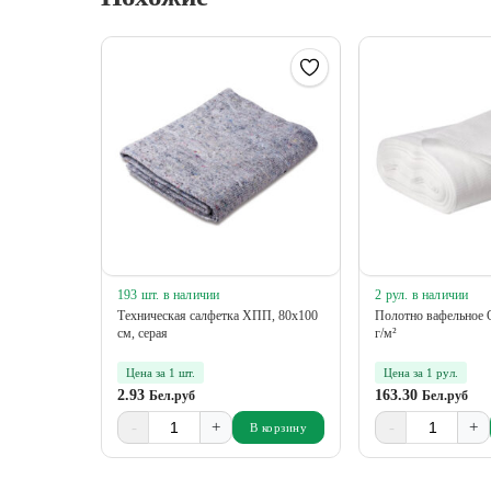
193 шт. в наличии
2 рул. в наличии
Техническая салфетка ХПП, 80х100
Полотно вафельное 
см, серая
г/м²
Цена за 1 шт.
Цена за 1 рул.
2.93
163.30
Бел.руб
Бел.руб
-
+
-
+
В корзину