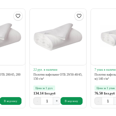
22 рул. в наличии
7 упак в наличи
ОТБ 200/45, 200
Полотно вафельное ОТБ 29/50-40/45,
Полотно вафельн
150 г/м²
м) 140 г/м²
Цена за 1 рул.
Цена за 1 упак
134.14
76.50
Бел.руб
Бел.руб
-
+
-
В корзину
В корзину