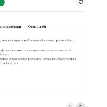
рактеристики
Отзывы (0)
, имеющая характерный рельефный рисунок, придающий ему
фельное полотно гигроскопично и не оставляет после себя
бластях:
тёкол; уборка жилищ; чистка авто; натирание мебели; уборка в
готовые детали.