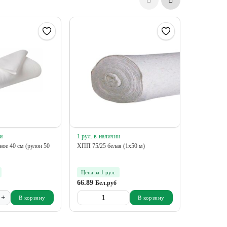
и
1 рул. в наличии
4 шт. в нал
ое 40 см (рулон 50
ХПП 75/25 белая (1х50 м)
Неткол 75см
Цена за 1 рул.
Цена за 1 
66.89
75.17
Бел.руб
Бел.
+
-
В корзину
В корзину