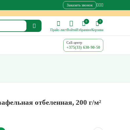
Заказать звонок
0
0
Прайс-лист
Войти
Избранное
Корзина
Call-центр
+375(33) 630-90-50
афельная отбеленная, 200 г/м²