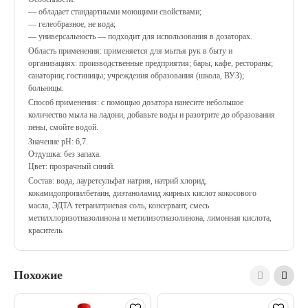
— обладает стандартными моющими свойствами;
— гелеобразное, не вода;
— универсальность — подходит для использования в дозаторах.
Область применения: применяется для мытья рук в быту и
организациях: производственные предприятия; бары, кафе, рестораны;
санатории; гостиницы; учреждения образования (школа, ВУЗ);
больницы.
Способ применения: с помощью дозатора нанесите небольшое
количество мыла на ладони, добавьте воды и разотрите до образования
пены, смойте водой.
Значение рН: 6,7.
Отдушка: без запаха.
Цвет: прозрачный синий.
Состав: вода, лауретсульфат натрия, натрий хлорид,
кокамидопропилбетаин, диэтаноламид жирных кислот кокосового
масла, ЭДТА тетранатриевая соль, консервант, смесь
метилхлоризотиазолинона и метилизотиазолинона, лимонная кислота,
краситель.
Похожие