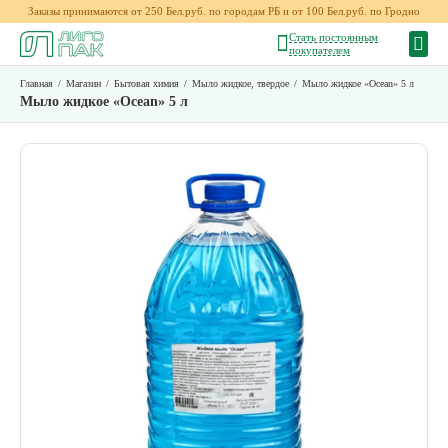
Заказы принимаются от 250 Бел.руб. по городам РБ и от 100 Бел.руб. по Гродно
Стать постоянным
покупателем
Главная
/
Магазин
/
Бытовая химия
/
Мыло жидкое, твердое
/
Мыло жидкое «Ocean» 5 л
Мыло жидкое «Ocean» 5 л