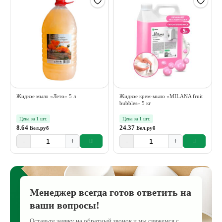
Жидкое мыло «Лето» 5 л
Жидкое крем-мыло «MILANA fruit
bubbles» 5 кг
Цена за 1 шт.
Цена за 1 шт.
8.64
24.37
Бел.руб
Бел.руб
-
+
-
+
Менеджер всегда готов ответить на
ваши вопросы!
Оставьте заявку на обратный звонок и мы свяжемся с