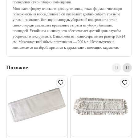
проведения сухой уборки помещения.
Моп имеет форму плоского прямоугольника, такая форма и чистящая
поверхность из ворса длиной 5 см позволяет удобно собрать грязь по
углам и захватить большую площадь убираемой поверхности, что в
свою очередь уменьшает временные затраты на уборку больших
площадей. Устойчива к износу, что обеспечивает долгий срок службы
уборочного инструмента. Выполнена из полиэстера, имеет размер 80х14
см. Максимальный объем впитывания — 200 мл. Используется в
комплекте со шваброй, крепится к держателю с помощью карманов.
Похожие