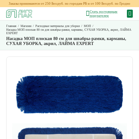
Заказы принимаются от 250 Бел.руб. по городам РБ и от 100 Бел.руб. по Гродно
Стать постоянным
покупателем
Главная
/
Магазин
/
Расходные материалы для уборки
/
МОП
/
Насадка МОП плоская 80 см для швабры-рамки, карманы, СУХАЯ УБОРКА, акрил, ЛАЙМА
EXPERT
Насадка МОП плоская 80 см для швабры-рамки, карманы,
СУХАЯ УБОРКА, акрил, ЛАЙМА EXPERT